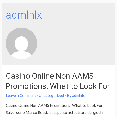
admlnlx
Casino Online Non AAMS
Promotions: What to Look For
Leave a Comment
/
Uncategorized
/ By
admlnlx
Casino Online Non AAMS Promotions: What to Look For
Salve, sono Marco Rossi, un esperto nel settore dei giochi